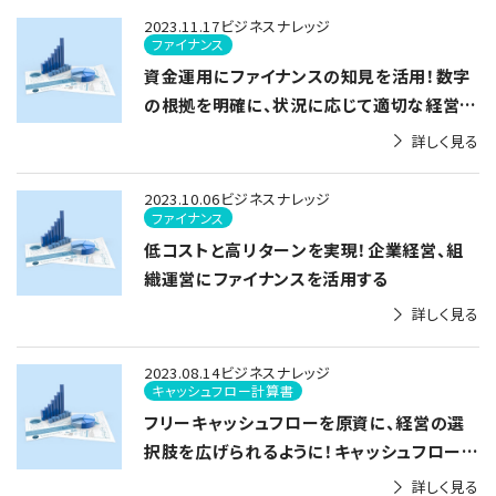
2023.11.17
ビジネスナレッジ
ファイナンス
資金運用にファイナンスの知見を活用！数字
の根拠を明確に、状況に応じて適切な経営指
標を採用する
詳しく見る
2023.10.06
ビジネスナレッジ
ファイナンス
低コストと高リターンを実現！企業経営、組
織運営にファイナンスを活用する
詳しく見る
2023.08.14
ビジネスナレッジ
キャッシュフロー計算書
フリーキャッシュフローを原資に、経営の選
択肢を広げられるように！キャッシュフローマ
ージンで、 利益率と入金率の乖離を確認する
詳しく見る