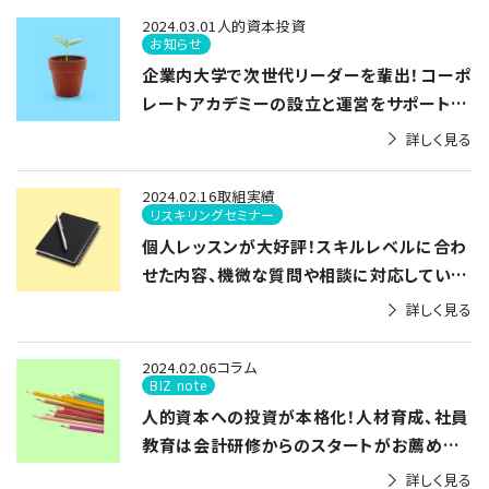
2024.03.01
人的資本投資
お知らせ
企業内大学で次世代リーダーを輩出！コーポ
レートアカデミーの設立と運営をサポートし
ます
詳しく見る
2024.02.16
取組実績
リスキリングセミナー
個人レッスンが大好評！スキルレベルに合わ
せた内容、機微な質問や相談に対応していま
す
詳しく見る
2024.02.06
コラム
BIZ note
人的資本への投資が本格化！人材育成、社員
教育は会計研修からのスタートがお薦めで
す
詳しく見る