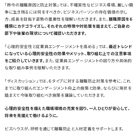
「昨今の離職原因と防止対策」では、不確実性なビジネス環境、厳しい競
争に生き残るには何をすべきか、ビジネスパーソンの存在価値の示し
方、成長を目指す姿勢の重要性を理解いただきます。また、
離職原因を６
種類にカテゴライズし、それぞれの特徴や対処策を踏まえて、ご自身の
部下や後輩の現状について確認いただきます。
「心理的安全性と従業員エンゲージメントを高める」では、
最近トレンド
になっている心理的安全性の効果やメリット、取り組む上での注意事項
をご紹介していきます。
また、従業員エンゲージメントの図り方や具体的
な取り組み事例を理解いただきます。
「ディスカッション」では、６タイプに対する離職防止対策を参考に、これ
までに取り組んだエンゲージメント向上の施策と効果、ならびに現状を
踏まえて今後取り組むべき施策を議論していただきます。
心理的安全性を備えた職場環境の充実を図り、一人ひとりが安心して、
将来を見据えて働けるように。
ビズハウスが、研修を通じて離職防止と人材定着をサポートします。