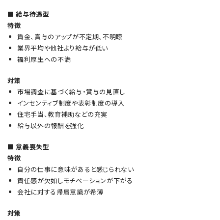
■ 給与待遇型
特徴
賃金、賞与のアップが不定期、不明瞭
業界平均や他社より給与が低い
福利厚生への不満
対策
市場調査に基づく給与・賞与の見直し
インセンティブ制度や表彰制度の導入
住宅手当、教育補助などの充実
給与以外の報酬を強化
■ 意義喪失型
特徴
自分の仕事に意味があると感じられない
責任感が欠如しモチベーションが下がる
会社に対する帰属意識が希薄
対策